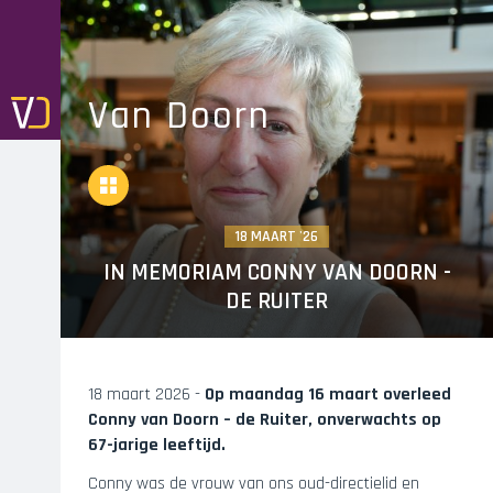
Skip
to
main
navigation
Van Doorn
Overview
18 MAART '26
IN MEMORIAM CONNY VAN DOORN -
DE RUITER
18 maart 2026 -
Op maandag 16 maart overleed
Conny van Doorn – de Ruiter, onverwachts op
67-jarige leeftijd.
Conny was de vrouw van ons oud-directielid en