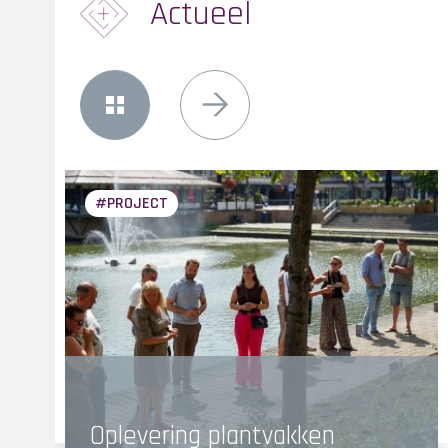
Actueel
{{
'Overview'|t
Next
}}
PROJECT
ine
Oplevering plantvakken