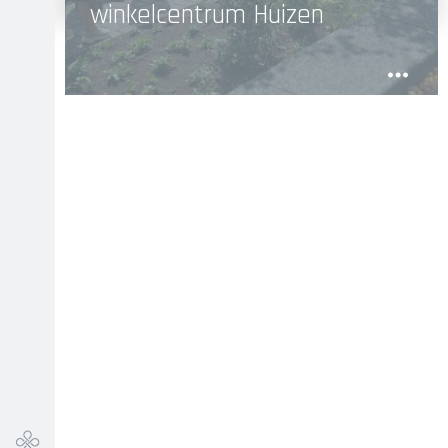
winkelcentrum Huizen
Read
Read
more
more
Main
Infra