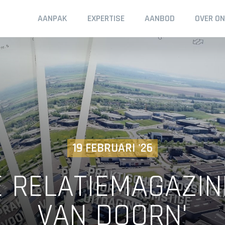
Header
AANPAK
EXPERTISE
AANBOD
OVER O
19 FEBRUARI '26
E RELATIEMAGAZIN
VAN DOORN'