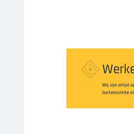
Werke
Wij zijn altijd 
buitenruimte va