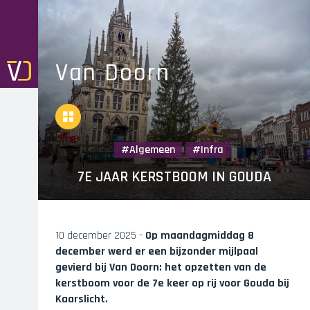
Skip
to
main
navigation
Van Doorn
Overview
Algemeen
Infra
7E JAAR KERSTBOOM IN GOUDA
10 december 2025 -
Op maandagmiddag 8
december werd er een bijzonder mijlpaal
gevierd bij Van Doorn: het opzetten van de
kerstboom voor de 7e keer op rij voor Gouda bij
Kaarslicht.