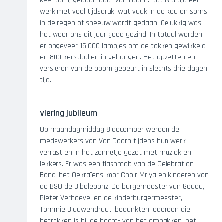
keer op rij gedaan door Van Doorn. Dat is altijd een
werk met veel tijdsdruk, wat vaak in de kou en soms
in de regen of sneeuw wordt gedaan. Gelukkig was
het weer ons dit jaar goed gezind. In totaal worden
er ongeveer 15.000 lampjes om de takken gewikkeld
en 800 kerstballen in gehangen. Het opzetten en
versieren van de boom gebeurt in slechts drie dagen
tijd.
Viering jubileum
Op maandagmiddag 8 december werden de
medewerkers van Van Doorn tijdens hun werk
verrast en in het zonnetje gezet met muziek en
lekkers. Er was een flashmob van de Celebration
Band, het Oekraïens koor Choir Mriya en kinderen van
de BSO de Bibelebonz. De burgemeester van Gouda,
Pieter Verhoeve, en de kinderburgermeester,
Tommie Blauwendraat, bedankten iedereen die
betrokken is bij de boom- van het omhakken, het