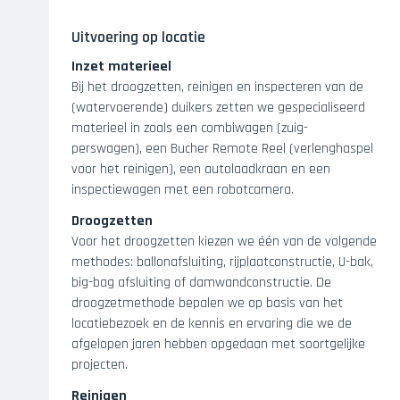
Uitvoering op locatie
Inzet materieel
Bij het droogzetten, reinigen en inspecteren van de
(watervoerende) duikers zetten we gespecialiseerd
materieel in zoals een combiwagen (zuig-
perswagen), een Bucher Remote Reel (verlenghaspel
voor het reinigen), een autolaadkraan en een
inspectiewagen met een robotcamera.
Droogzetten
Voor het droogzetten kiezen we één van de volgende
methodes: ballonafsluiting, rijplaatconstructie, U-bak,
big-bag afsluiting of damwandconstructie. De
droogzetmethode bepalen we op basis van het
locatiebezoek en de kennis en ervaring die we de
afgelopen jaren hebben opgedaan met soortgelijke
projecten.
Reinigen