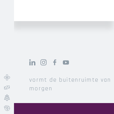
Social
Media
LinkedIn
Instagram
Facebook
YouTube
Main
Infra
navigation
vormt de buitenruimte van
Verkeer
morgen
Groen
Ecolab
Header