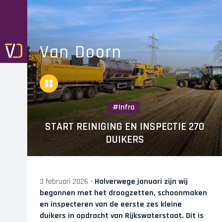
Skip
to
main
navigation
Van Doorn
Overview
Infra
START REINIGING EN INSPECTIE 270
DUIKERS
3 februari 2026 -
Halverwege januari zijn wij
begonnen met het droogzetten, schoonmaken
en inspecteren van de eerste zes kleine
duikers in opdracht van Rijkswaterstaat. Dit is