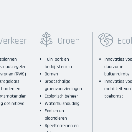
Verkeer
Groen
Eco
splannen
Tuin, park en
Innovaties vo
rsmaatregelen
bedrijfsterrein
duurzame
nvragen (RWS)
Bomen
buitenruimte
sregelaars
Grootschalige
Innovaties voo
 borden en
groenvoorzieningen
mobiliteit van
ngsmaterialen
Ecologisch beheer
toekomst
ng definitieve
Waterhuishouding
Exoten en
plaagdieren
Speelterreinen en