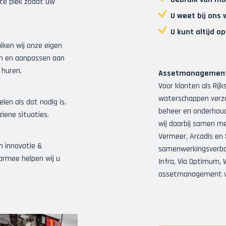
te plek zodat uw
U weet bij ons
U kunt altijd o
iken wij onze eigen
ren en aanpassen aan
k
huren
.
Assetmanagemen
Voor klanten als Rij
waterschappen verzo
len als dat nodig is.
beheer en onderhoud
ziene situaties.
wij daarbij samen me
Vermeer, Arcadis en S
om
innovatie &
samenwerkingsverban
armee helpen wij u
Infra, Via Optimum,
assetmanagement v