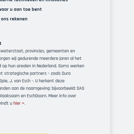
 waar u aan toe bent
p ons rekenen
t
kswaterstaat, provincies, gemeenten en
rgen wij gedurende meerdere jaren al het
 op hun arealen in Nederland. Soms werken
t strategische partners – zoals Dura
pie, J. van Esch -. U herkent deze
den aan de naamgeving: bijvoorbeeld: DAS
 Waaksaam en EschDoorn. Meer info over
indt u
hier >.