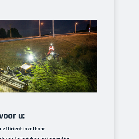
voor u:
en efficient inzetbaar
derne technieken en innovaties