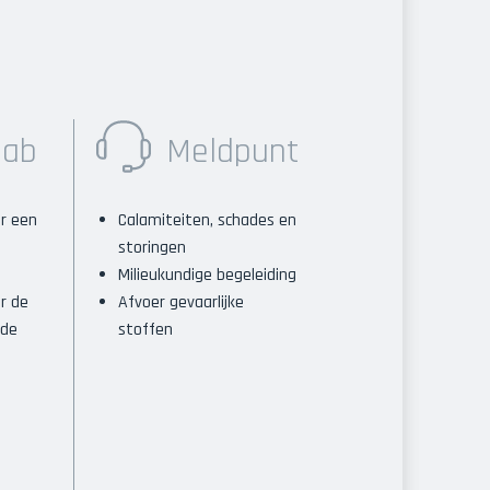
lab
Meldpunt
or een
Calamiteiten, schades en
storingen
Milieukundige begeleiding
r de
Afvoer gevaarlijke
 de
stoffen