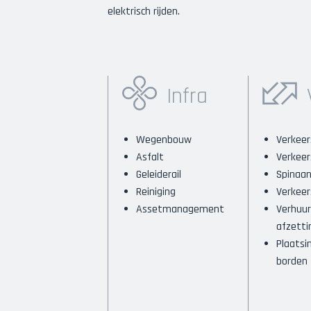
elektrisch rijden.
Infra
Wegenbouw
Verkeer
Asfalt
Verkee
Geleiderail
Spinaa
Reiniging
Verkeer
Assetmanagement
Verhuur
afzetti
Plaatsi
borden