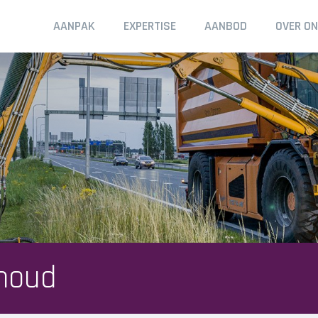
Header
AANPAK
EXPERTISE
AANBOD
OVER O
houd