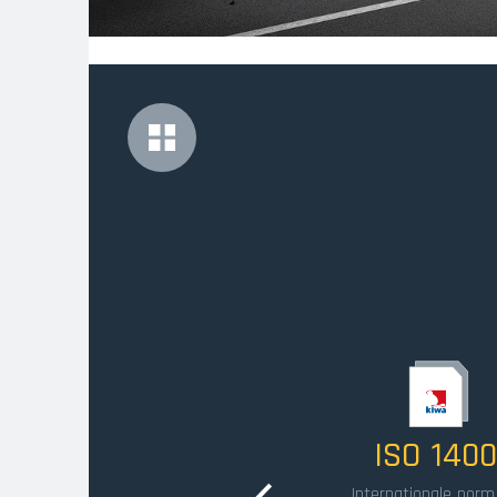
MORE
Image
Image
BRS
ISO 1400
1331/8004-
Internationale norm