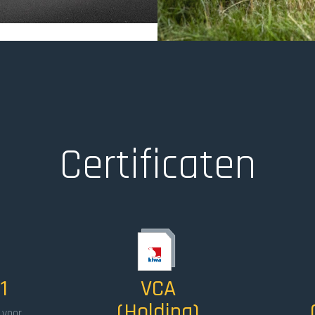
Certificaten
Image
1
VCA
(Holding)
 voor