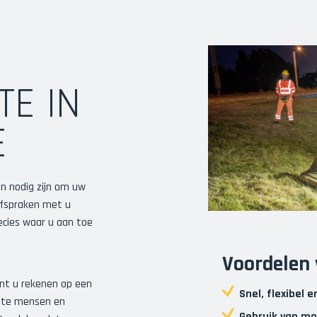
TE IN
E
n nodig zijn om uw
 afspraken met u
recies waar u aan toe
Voordelen 
unt u rekenen op een
Snel, flexibel 
uiste mensen en
Gebruik van mo