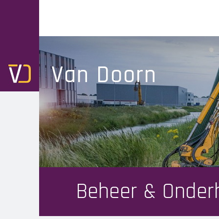
Skip
to
main
navigation
Van Doorn
Beheer & Onder