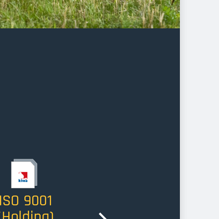
Image
Image
ISO 9001
CO2
(Holding)
Bewust