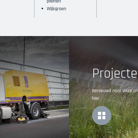
pleinen
Wijkgroen
Project
Benieuwd naar onze pro
hier.
MORE